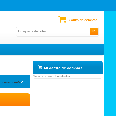
Carrito de compras
Ir
Mi carrito de compras:
Ahora en su carro
0 productos
 nueva cuenta
?