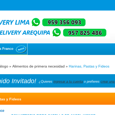
s Franco
álogo
»
Alimentos de primera necesidad
»
Harinas, Pastas y Fideos
nido
Invitado!
¿Quieres
ingresar a tu cuenta
o prefieres
crear una
tas y Fideos