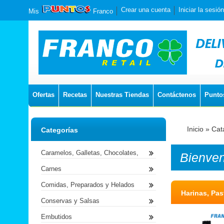
Crear una cuenta
Iniciar la sesión
Mis
Franco
Ofertas
Recetas
Nuestras Tiendas
Contáctenos
Punto
Inicio
»
Cat
Categorías
Caramelos, Galletas, Chocolates,
Bienve
Carnes
Comidas, Preparados y Helados
Harinas, Pas
Conservas y Salsas
Embutidos