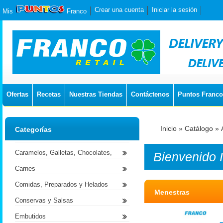
Crear una cuenta
Iniciar la sesión
Mis
Franco
Ofertas
Recetas
Nuestras Tiendas
Contáctenos
Puntos Franco
Inicio
»
Catálogo
»
Categorías
Caramelos, Galletas, Chocolates,
Bienvenido
Carnes
Comidas, Preparados y Helados
Menestras
Conservas y Salsas
Embutidos