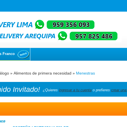
s Franco
álogo
»
Alimentos de primera necesidad
»
Menestras
nido
Invitado!
¿Quieres
ingresar a tu cuenta
o prefieres
crear una