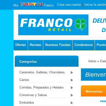
Crear una cuenta
Iniciar la sesión
Mis
Franco
Ofertas
Recetas
Nuestras Tiendas
Contáctenos
Punto
Inicio
»
Cat
Categorías
Caramelos, Galletas, Chocolates,
Bienve
Carnes
Comidas, Preparados y Helados
Menestras
Conservas y Salsas
Embutidos