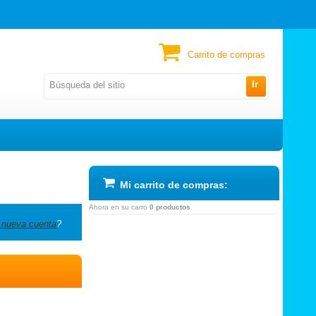
Carrito de compras
Ir
Mi carrito de compras:
Ahora en su carro
0 productos
 nueva cuenta
?