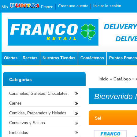
Crear una cuenta
Iniciar la sesión
Mis
Franco
Ofertas
Recetas
Nuestras Tiendas
Contáctenos
Puntos Franco
Inicio
»
Catálogo
»
Categorías
Caramelos, Galletas, Chocolates,
Bienvenido
Carnes
Comidas, Preparados y Helados
Sal
Conservas y Salsas
Embutidos