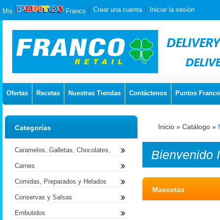
Crear una cuenta
Iniciar la sesión
Mis
Franco
Ofertas
Recetas
Nuestras Tiendas
Contáctenos
Puntos Franco
Inicio
»
Catálogo
»
Categorías
Caramelos, Galletas, Chocolates,
Bienvenido
Carnes
Comidas, Preparados y Helados
Mascotas
Conservas y Salsas
Embutidos