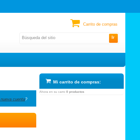
Carrito de compras
Ir
Mi carrito de compras:
Ahora en su carro
0 productos
 nueva cuenta
?