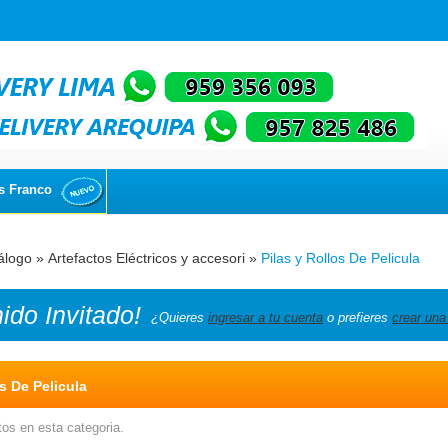
s Franco
álogo
»
Artefactos Eléctricos y accesori
»
Pilas y Rollos De Pelicula
nido
Invitado!
¿Quieres
ingresar a tu cuenta
o prefieres
crear una
os De Pelicula
os en esta categoria.