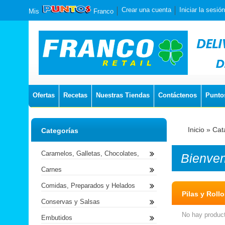
Crear una cuenta
Iniciar la sesión
Mis
Franco
Ofertas
Recetas
Nuestras Tiendas
Contáctenos
Punto
Inicio
»
Cat
Categorías
Caramelos, Galletas, Chocolates,
Bienve
Carnes
Comidas, Preparados y Helados
Pilas y Roll
Conservas y Salsas
No hay product
Embutidos