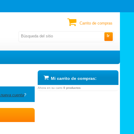
Carrito de compras
Ir
Mi carrito de compras:
Ahora en su carro
0 productos
 nueva cuenta
?