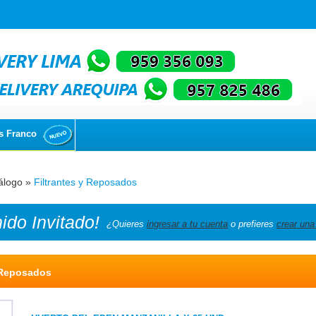
s Franco
álogo
»
Filtrantes y Reposados
nido
Invitado!
¿Quieres
ingresar a tu cuenta
o prefieres
crear una
y Reposados