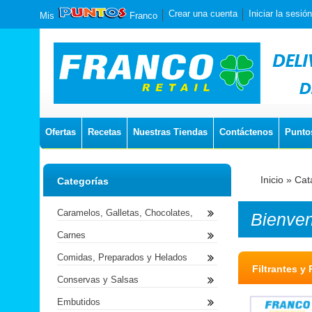
Crear una cuenta
Iniciar la sesión
Mis
Franco
Ofertas
Recetas
Nuestras Tiendas
Contáctenos
Punto
Inicio
»
Cat
Categorías
Caramelos, Galletas, Chocolates,
Bienve
Carnes
Comidas, Preparados y Helados
Filtrantes 
Conservas y Salsas
Embutidos