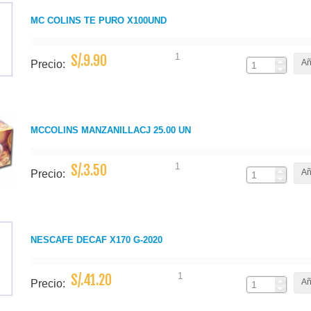
MC COLINS TE PURO X100UND
1
S/.9.90
Añ
Precio:
MCCOLINS MANZANILLACJ 25.00 UN
1
S/.3.50
Añ
Precio:
NESCAFE DECAF X170 G-2020
1
S/.41.20
Añ
Precio: