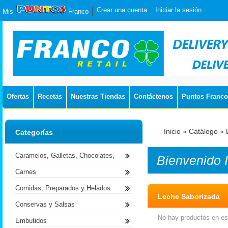
Crear una cuenta
Iniciar la sesión
Mis
Franco
Ofertas
Recetas
Nuestras Tiendas
Contáctenos
Puntos Franco
Inicio
»
Catálogo
»
Categorías
Caramelos, Galletas, Chocolates,
Bienvenido
Carnes
Comidas, Preparados y Helados
Leche Saborizada
Conservas y Salsas
No hay productos en est
Embutidos