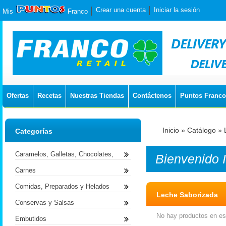
Crear una cuenta
Iniciar la sesión
Mis
Franco
Ofertas
Recetas
Nuestras Tiendas
Contáctenos
Puntos Franco
Inicio
»
Catálogo
»
Categorías
Caramelos, Galletas, Chocolates,
Bienvenido
Carnes
Comidas, Preparados y Helados
Leche Saborizada
Conservas y Salsas
No hay productos en est
Embutidos