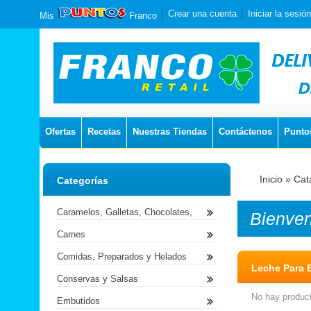
Crear una cuenta
Iniciar la sesión
Mis
Franco
Ofertas
Recetas
Nuestras Tiendas
Contáctenos
Punto
Inicio
»
Cat
Categorías
Caramelos, Galletas, Chocolates,
Bienve
Carnes
Comidas, Preparados y Helados
Leche Para 
Conservas y Salsas
No hay product
Embutidos