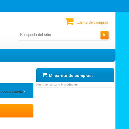
Carrito de compras
Ir
Mi carrito de compras:
Ahora en su carro
0 productos
 nueva cuenta
?