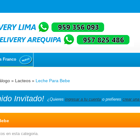
s Franco
álogo
»
Lacteos
»
Leche Para Bebe
nido
Invitado!
¿Quieres
ingresar a tu cuenta
o prefieres
crear una
Bebe
os en esta categoria.