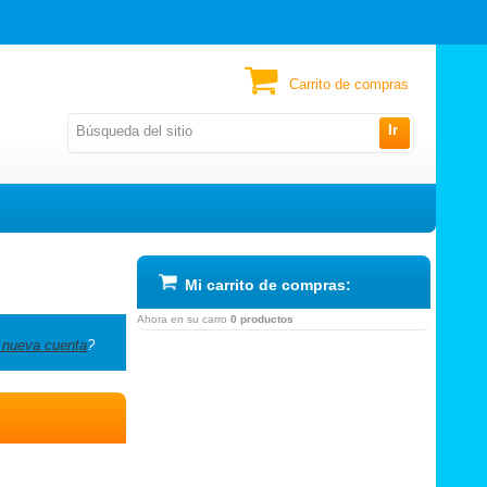
Carrito de compras
Ir
Mi carrito de compras:
Ahora en su carro
0 productos
 nueva cuenta
?