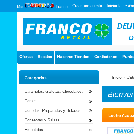
Crear una cuenta
Iniciar la sesión
Mis
Franco
Ofertas
Recetas
Nuestras Tiendas
Contáctenos
Punto
Inicio
»
Cat
Categorías
Caramelos, Galletas, Chocolates,
Bienve
Carnes
Comidas, Preparados y Helados
Leche Azuca
Conservas y Salsas
Embutidos