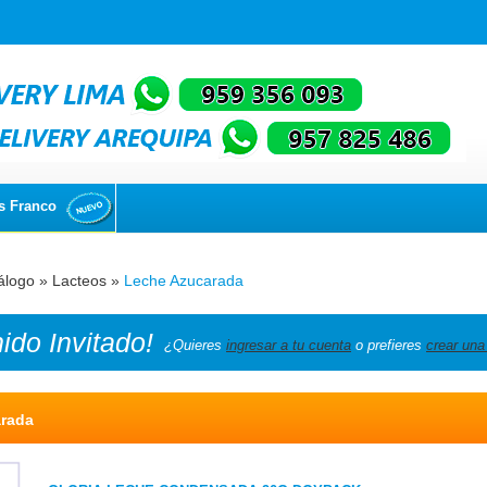
s Franco
álogo
»
Lacteos
»
Leche Azucarada
nido
Invitado!
¿Quieres
ingresar a tu cuenta
o prefieres
crear una
rada