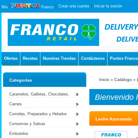
Crear una cuenta
Iniciar la sesión
Mis
Franco
Ofertas
Recetas
Nuestras Tiendas
Contáctenos
Puntos Franco
Inicio
»
Catálogo
»
Categorías
Caramelos, Galletas, Chocolates,
Bienvenido
Carnes
Comidas, Preparados y Helados
Leche Azucarada
Conservas y Salsas
Embutidos