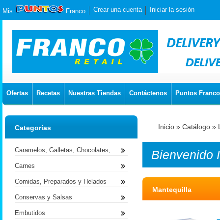
Crear una cuenta
Iniciar la sesión
Mis
Franco
Ofertas
Recetas
Nuestras Tiendas
Contáctenos
Puntos Franco
Inicio
»
Catálogo
»
Categorías
Caramelos, Galletas, Chocolates,
Bienvenido
Carnes
Comidas, Preparados y Helados
Mantequilla
Conservas y Salsas
Embutidos