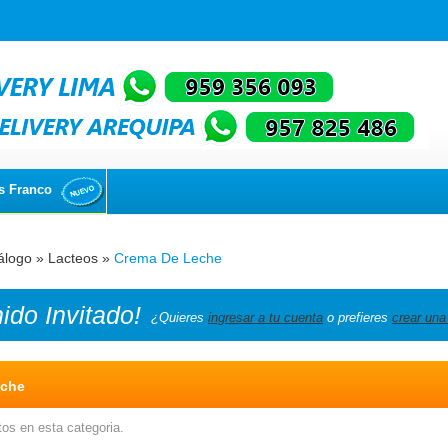
s Franco
álogo
»
Lacteos
»
Crema De Leche
nido
Invitado!
¿Quieres
ingresar a tu cuenta
o prefieres
crear una
eche
os en esta categoria.