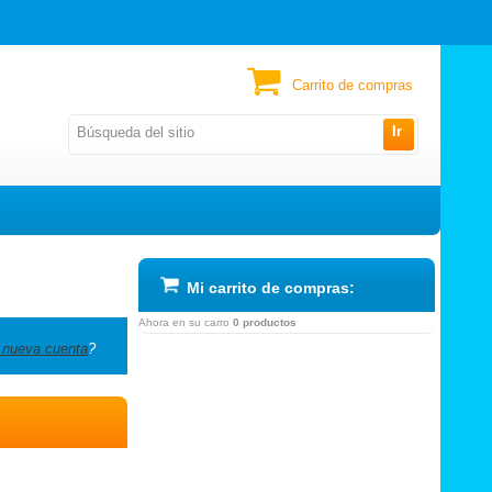
Carrito de compras
Ir
Mi carrito de compras:
Ahora en su carro
0 productos
 nueva cuenta
?