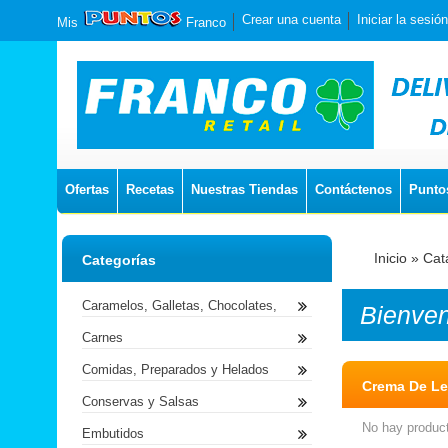
Crear una cuenta
Iniciar la sesión
Mis
Franco
Ofertas
Recetas
Nuestras Tiendas
Contáctenos
Punto
Inicio
»
Cat
Categorías
Caramelos, Galletas, Chocolates,
Bienve
Carnes
Comidas, Preparados y Helados
Crema De L
Conservas y Salsas
No hay product
Embutidos