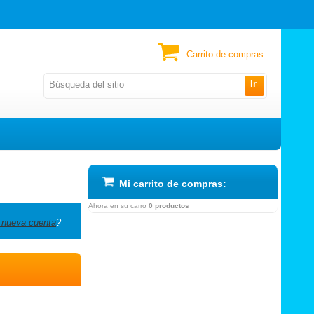
Carrito de compras
Ir
Mi carrito de compras:
Ahora en su carro
0 productos
 nueva cuenta
?