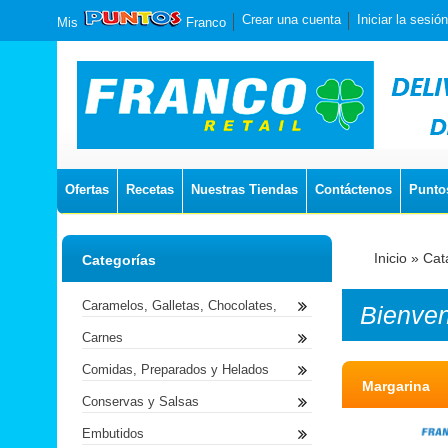
Crear una cuenta
Iniciar la sesión
Mis
Franco
Ofertas
Recetas
Nuestras Tiendas
Contáctenos
Punto
Inicio
»
Cat
Categorías
Caramelos, Galletas, Chocolates,
Bienve
Carnes
Comidas, Preparados y Helados
Margarina
Conservas y Salsas
Embutidos