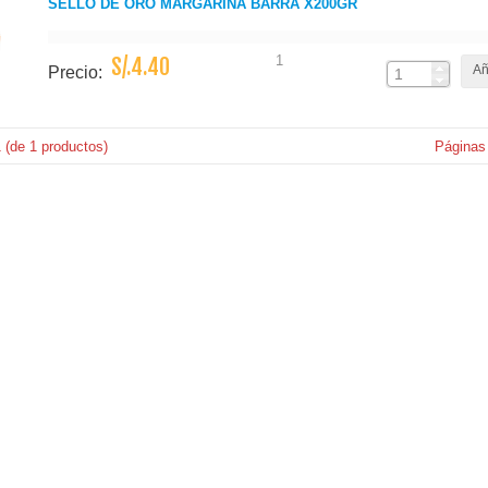
SELLO DE ORO MARGARINA BARRA X200GR
1
S/.4.40
Añ
Precio:
1
(de
1
productos)
Páginas