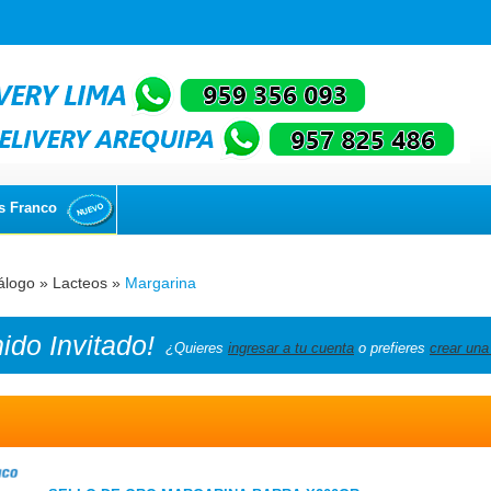
s Franco
álogo
»
Lacteos
»
Margarina
nido
Invitado!
¿Quieres
ingresar a tu cuenta
o prefieres
crear una