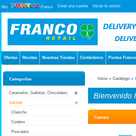
Crear una cuenta
Iniciar la sesión
Mis
Franco
Ofertas
Recetas
Nuestras Tiendas
Contáctenos
Puntos Franco
Inicio
»
Catálogo
»
Categorías
Caramelos, Galletas, Chocolates,
Bienvenido
Carnes
Chancho
Carnes
Cordero
Pescados