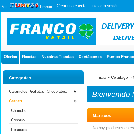
Crear una cuenta
Iniciar la sesión
Mis
Franco
Ofertas
Recetas
Nuestras Tiendas
Contáctenos
Puntos Franco
Inicio
»
Catálogo
»
Categorías
Caramelos, Galletas, Chocolates,
Bienvenido
Carnes
Chancho
Mariscos
Cordero
No hay productos en est
Pescados