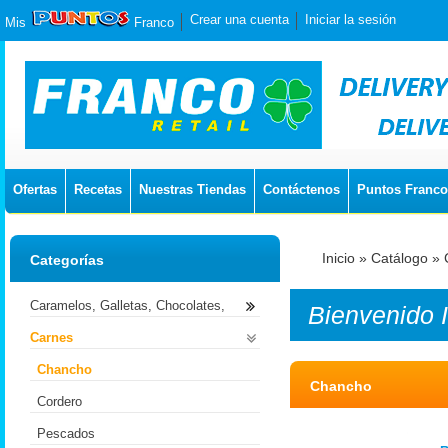
Crear una cuenta
Iniciar la sesión
Mis
Franco
Ofertas
Recetas
Nuestras Tiendas
Contáctenos
Puntos Franco
Inicio
»
Catálogo
»
Categorías
Caramelos, Galletas, Chocolates,
Bienvenido
Carnes
Chancho
Chancho
Cordero
Pescados