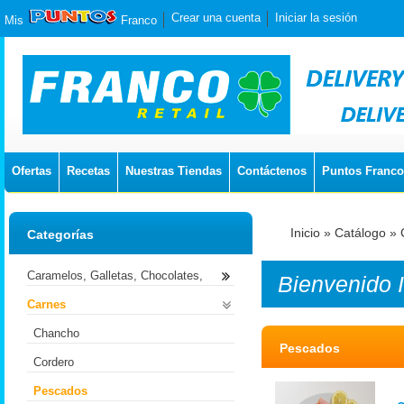
Crear una cuenta
Iniciar la sesión
Mis
Franco
Ofertas
Recetas
Nuestras Tiendas
Contáctenos
Puntos Franco
Inicio
»
Catálogo
»
Categorías
Caramelos, Galletas, Chocolates,
Bienvenido
Carnes
Chancho
Pescados
Cordero
Pescados