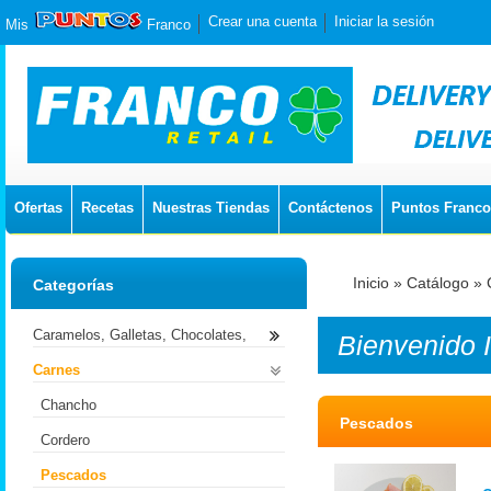
Crear una cuenta
Iniciar la sesión
Mis
Franco
Ofertas
Recetas
Nuestras Tiendas
Contáctenos
Puntos Franco
Inicio
»
Catálogo
»
Categorías
Caramelos, Galletas, Chocolates,
Bienvenido
Carnes
Chancho
Pescados
Cordero
Pescados