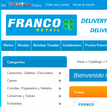
Crear una cuenta
Iniciar la sesión
Mis
Franco
Ofertas
Recetas
Nuestras Tiendas
Contáctenos
Puntos Franco
Inicio
»
Catálogo
»
Categorías
Caramelos, Galletas, Chocolates,
Bienvenido
Carnes
Comidas, Preparados y Helados
Frutas
Conservas y Salsas
Embutidos