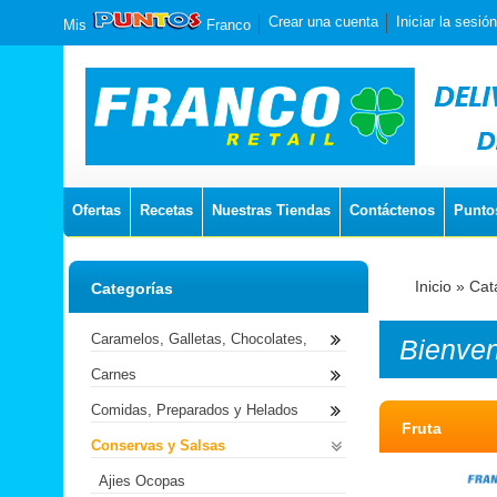
Crear una cuenta
Iniciar la sesión
Mis
Franco
Ofertas
Recetas
Nuestras Tiendas
Contáctenos
Punto
Inicio
»
Cat
Categorías
Caramelos, Galletas, Chocolates,
Bienve
Carnes
Comidas, Preparados y Helados
Fruta
Conservas y Salsas
Ajies Ocopas