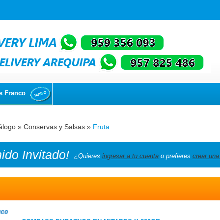
s Franco
álogo
»
Conservas y Salsas
»
Fruta
nido
Invitado!
¿Quieres
ingresar a tu cuenta
o prefieres
crear una