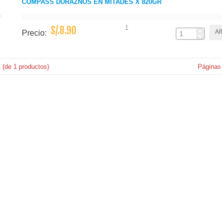
COMPASS DURAZNOS EN MITADES X 820GR
1
S/.8.90
Añ
Precio:
1
(de
1
productos)
Páginas