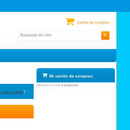
Carrito de compras
Ir
Mi carrito de compras:
Ahora en su carro
0 productos
 nueva cuenta
?