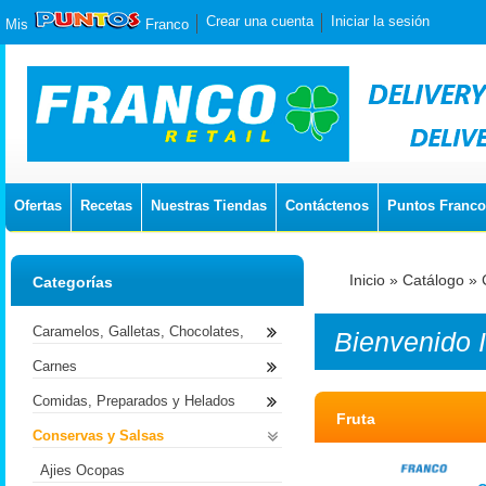
Crear una cuenta
Iniciar la sesión
Mis
Franco
Ofertas
Recetas
Nuestras Tiendas
Contáctenos
Puntos Franco
Inicio
»
Catálogo
»
Categorías
Caramelos, Galletas, Chocolates,
Bienvenido
Carnes
Comidas, Preparados y Helados
Fruta
Conservas y Salsas
Ajies Ocopas