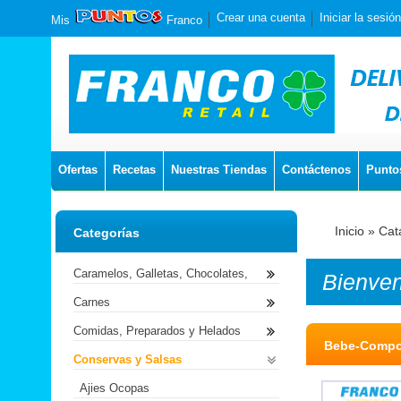
Crear una cuenta
Iniciar la sesión
Mis
Franco
Ofertas
Recetas
Nuestras Tiendas
Contáctenos
Punto
Inicio
»
Cat
Categorías
Caramelos, Galletas, Chocolates,
Bienve
Carnes
Comidas, Preparados y Helados
Bebe-Compo
Conservas y Salsas
Ajies Ocopas