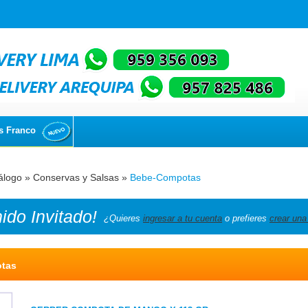
s Franco
álogo
»
Conservas y Salsas
»
Bebe-Compotas
nido
Invitado!
¿Quieres
ingresar a tu cuenta
o prefieres
crear una
tas