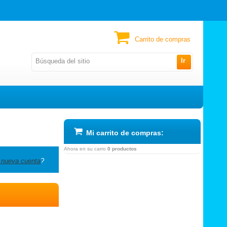
Carrito de compras
Ir
Mi carrito de compras:
Ahora en su carro
0 productos
 nueva cuenta
?