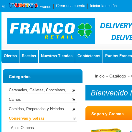
Crear una cuenta
Iniciar la sesión
Mis
Franco
Ofertas
Recetas
Nuestras Tiendas
Contáctenos
Puntos Franco
Inicio
»
Catálogo
»
Categorías
Caramelos, Galletas, Chocolates,
Bienvenido
Carnes
Comidas, Preparados y Helados
Sopas y Cremas
Conservas y Salsas
Ajies Ocopas