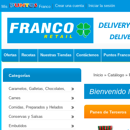
Crear una cuenta
Iniciar la sesión
Mis
Franco
Ofertas
Recetas
Nuestras Tiendas
Contáctenos
Puntos Franco
Inicio
»
Catálogo
»
Categorías
Caramelos, Galletas, Chocolates,
Bienvenido
Carnes
Comidas, Preparados y Helados
Panes de Terceros
Conservas y Salsas
Embutidos