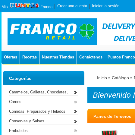
Crear una cuenta
Iniciar la sesión
Mis
Franco
Ofertas
Recetas
Nuestras Tiendas
Contáctenos
Puntos Franco
Inicio
»
Catálogo
»
Categorías
Caramelos, Galletas, Chocolates,
Bienvenido
Carnes
Comidas, Preparados y Helados
Panes de Terceros
Conservas y Salsas
Embutidos