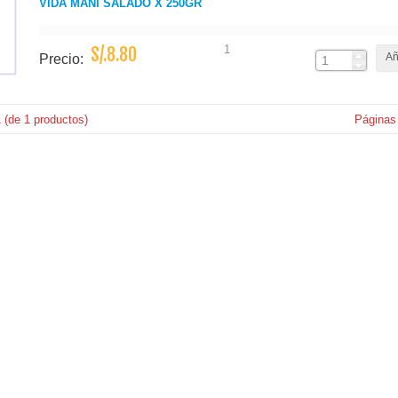
VIDA MANI SALADO X 250GR
1
S/.8.80
Añ
Precio:
1
(de
1
productos)
Páginas