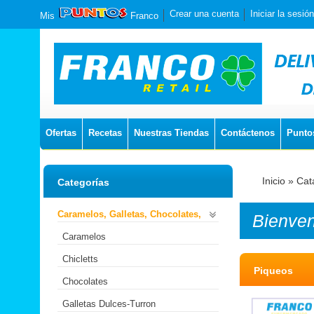
Crear una cuenta
Iniciar la sesión
Mis
Franco
Ofertas
Recetas
Nuestras Tiendas
Contáctenos
Punto
Inicio
»
Cat
Categorías
Caramelos, Galletas, Chocolates,
Bienve
Caramelos
Chicletts
Piqueos
Chocolates
Galletas Dulces-Turron