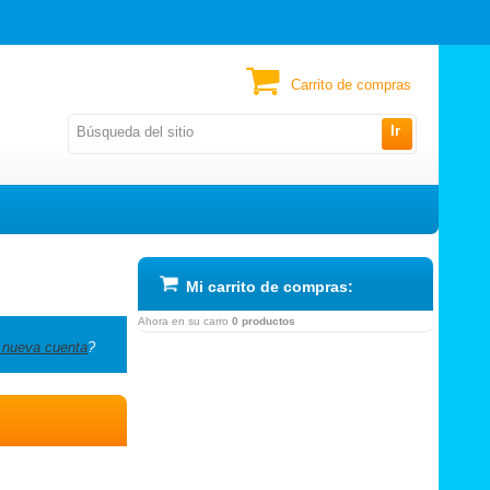
Carrito de compras
Ir
Mi carrito de compras:
Ahora en su carro
0 productos
 nueva cuenta
?