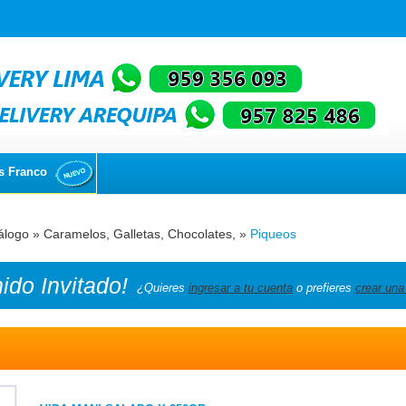
s Franco
álogo
»
Caramelos, Galletas, Chocolates,
»
Piqueos
nido
Invitado!
¿Quieres
ingresar a tu cuenta
o prefieres
crear una