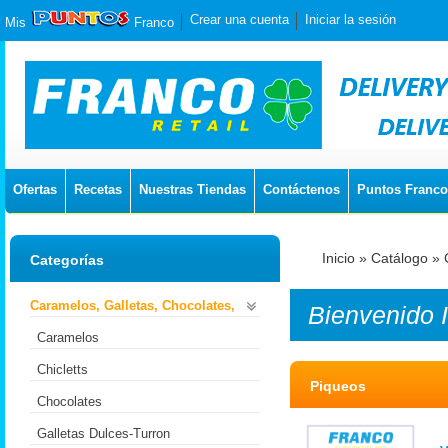
Crear una cuenta
Iniciar la sesión
Mis
Franco
Ofertas
Recetas
Nuestras Tiendas
Contáctenos
Puntos Franco
Inicio
»
Catálogo
»
Categorías
Caramelos, Galletas, Chocolates,
Bienvenido
Caramelos
Chicletts
Piqueos
Chocolates
Galletas Dulces-Turron