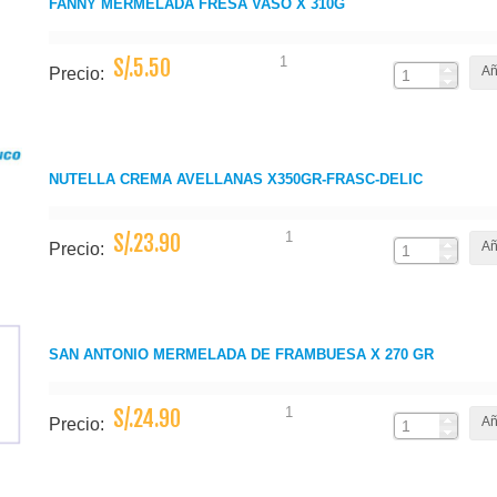
FANNY MERMELADA FRESA VASO X 310G
1
S/.5.50
Añ
Precio:
NUTELLA CREMA AVELLANAS X350GR-FRASC-DELIC
1
S/.23.90
Añ
Precio:
SAN ANTONIO MERMELADA DE FRAMBUESA X 270 GR
1
S/.24.90
Añ
Precio: