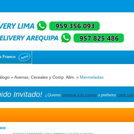
s Franco
álogo
»
Avenas, Cereales y Comp. Alim.
»
Mermeladas
nido
Invitado!
¿Quieres
ingresar a tu cuenta
o prefieres
crear una