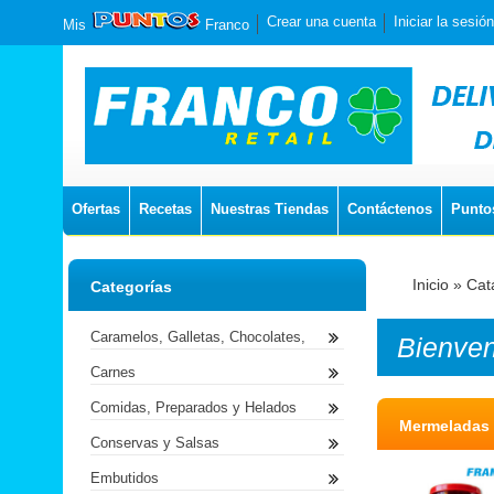
Crear una cuenta
Iniciar la sesión
Mis
Franco
Ofertas
Recetas
Nuestras Tiendas
Contáctenos
Punto
Inicio
»
Cat
Categorías
Caramelos, Galletas, Chocolates,
Bienve
Carnes
Comidas, Preparados y Helados
Mermeladas
Conservas y Salsas
Embutidos