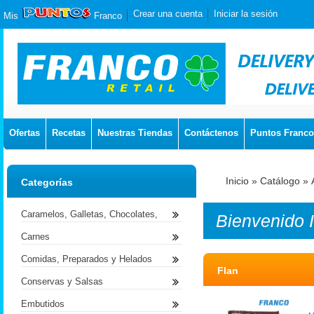
Crear una cuenta
Iniciar la sesión
Mis
Franco
Ofertas
Recetas
Nuestras Tiendas
Contáctenos
Puntos Franco
Inicio
»
Catálogo
»
Categorías
Caramelos, Galletas, Chocolates,
Bienvenido
Carnes
Comidas, Preparados y Helados
Flan
Conservas y Salsas
Embutidos