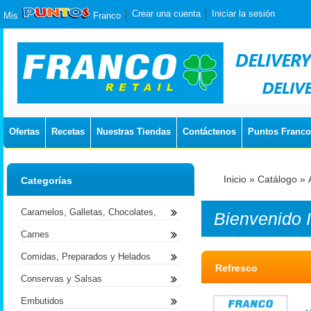
Crear una cuenta
Iniciar la sesión
Mis
Franco
Ofertas
Recetas
Nuestras Tiendas
Contáctenos
Puntos Franco
Inicio
»
Catálogo
»
Categorías
Caramelos, Galletas, Chocolates,
Bienvenido
Carnes
Comidas, Preparados y Helados
Refresco
Conservas y Salsas
Embutidos