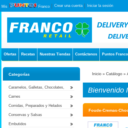
Crear una cuenta
Iniciar la sesión
Mis
Franco
Ofertas
Recetas
Nuestras Tiendas
Contáctenos
Puntos Franco
Inicio
»
Catálogo
»
Categorías
Caramelos, Galletas, Chocolates,
Bienvenido
Carnes
Comidas, Preparados y Helados
Foude-Cremas-Choco
Conservas y Salsas
Embutidos