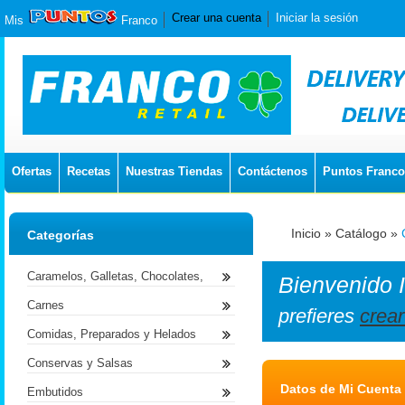
Crear una cuenta
Iniciar la sesión
Mis
Franco
Ofertas
Recetas
Nuestras Tiendas
Contáctenos
Puntos Franco
Inicio
»
Catálogo
»
Categorías
Caramelos, Galletas, Chocolates,
Bienvenido
Carnes
prefieres
crea
Comidas, Preparados y Helados
Conservas y Salsas
Datos de Mi Cuenta
Embutidos