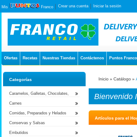
Crear una cuenta
Iniciar la sesión
Mis
Franco
Ofertas
Recetas
Nuestras Tiendas
Contáctenos
Puntos Franco
Inicio
»
Catálogo
»
Categorías
Caramelos, Galletas, Chocolates,
Bienvenido
Carnes
Comidas, Preparados y Helados
Artículos para el Ho
Conservas y Salsas
Embutidos