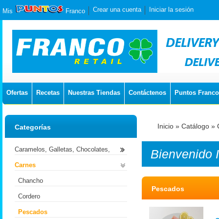
Crear una cuenta
Iniciar la sesión
Mis
Franco
Ofertas
Recetas
Nuestras Tiendas
Contáctenos
Puntos Franco
Inicio
»
Catálogo
»
Categorías
Caramelos, Galletas, Chocolates,
Bienvenido
Carnes
Chancho
Pescados
Cordero
Pescados